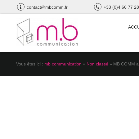
contact@mbcomm.fr
+33 (0)4 66 77 28
ACCU
Vous êtes ici :
mb communication
»
Non classé
» MB COMM au