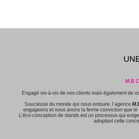
UNE
M.B 
Engagé vis-à-vis de nos clients mais également de n
Soucieuse du monde qui nous entoure, l’agence
M.
engageons et nous avons la ferme conviction que le
L’éco-conception de stands est un processus qui exige 
adoptant cette conc