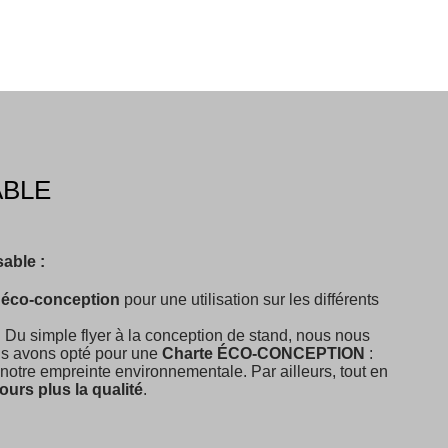
ABLE
able :
n
éco-conception
pour une utilisation sur les différents
 Du simple flyer à la conception de stand, nous nous
us avons opté pour une
Charte ÉCO-CONCEPTION
:
notre empreinte environnementale. Par ailleurs, tout en
ours plus la qualité
.